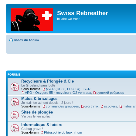
Swiss Rebreather
In lake we trust
Index du forum
FORUMS
Recycleurs & Plongée & Cie
Le Grosland sans bulle
Sous-forums:
pSCR (DC55, EDO-04) - SCR
,
ARO - Oxygers 55 - recycleurs O2 ventraux
,
русский ребризер
Matos & bricolages
Je n'ai rien acheté depuis...2 jours !
Sous-forums:
commandes groupées
,
ordi trimix
,
scooters
,
matos an
Sites de plongée
Y'a pas le feu au lac !
Informatique & loisirs
Ca bug grave !
Sous-forum:
Philosophie du faux_rhum