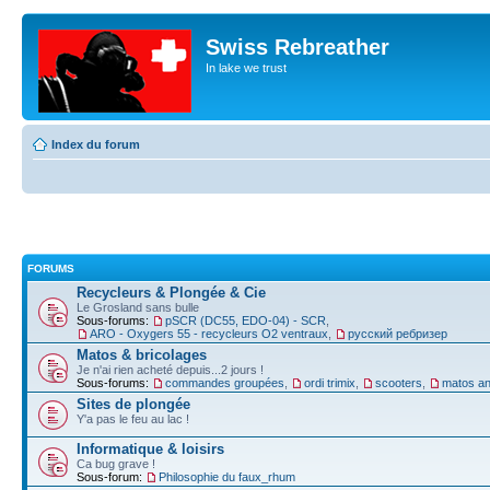
Swiss Rebreather
In lake we trust
Index du forum
FORUMS
Recycleurs & Plongée & Cie
Le Grosland sans bulle
Sous-forums:
pSCR (DC55, EDO-04) - SCR
,
ARO - Oxygers 55 - recycleurs O2 ventraux
,
русский ребризер
Matos & bricolages
Je n'ai rien acheté depuis...2 jours !
Sous-forums:
commandes groupées
,
ordi trimix
,
scooters
,
matos an
Sites de plongée
Y'a pas le feu au lac !
Informatique & loisirs
Ca bug grave !
Sous-forum:
Philosophie du faux_rhum