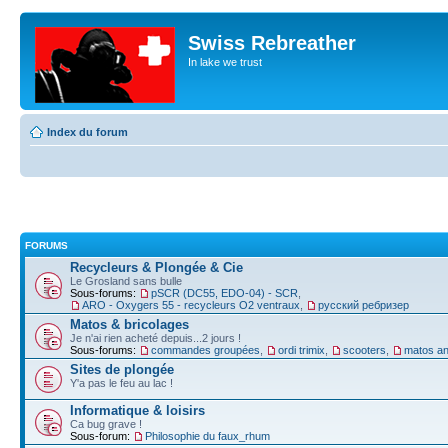
Swiss Rebreather
In lake we trust
Index du forum
FORUMS
Recycleurs & Plongée & Cie
Le Grosland sans bulle
Sous-forums:
pSCR (DC55, EDO-04) - SCR
,
ARO - Oxygers 55 - recycleurs O2 ventraux
,
русский ребризер
Matos & bricolages
Je n'ai rien acheté depuis...2 jours !
Sous-forums:
commandes groupées
,
ordi trimix
,
scooters
,
matos an
Sites de plongée
Y'a pas le feu au lac !
Informatique & loisirs
Ca bug grave !
Sous-forum:
Philosophie du faux_rhum