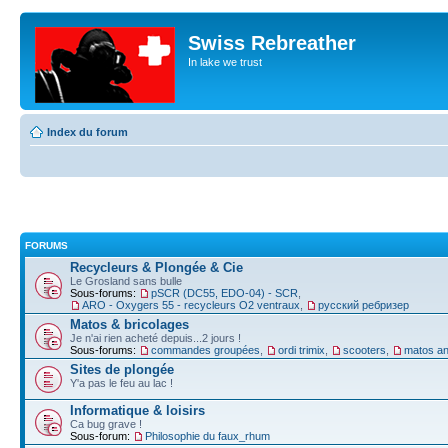
Swiss Rebreather
In lake we trust
Index du forum
FORUMS
Recycleurs & Plongée & Cie
Le Grosland sans bulle
Sous-forums:
pSCR (DC55, EDO-04) - SCR
,
ARO - Oxygers 55 - recycleurs O2 ventraux
,
русский ребризер
Matos & bricolages
Je n'ai rien acheté depuis...2 jours !
Sous-forums:
commandes groupées
,
ordi trimix
,
scooters
,
matos an
Sites de plongée
Y'a pas le feu au lac !
Informatique & loisirs
Ca bug grave !
Sous-forum:
Philosophie du faux_rhum