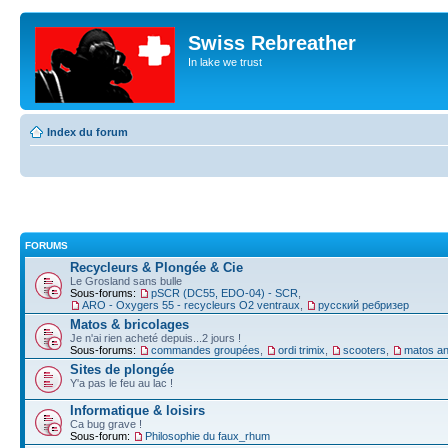
Swiss Rebreather
In lake we trust
Index du forum
FORUMS
Recycleurs & Plongée & Cie
Le Grosland sans bulle
Sous-forums:
pSCR (DC55, EDO-04) - SCR
,
ARO - Oxygers 55 - recycleurs O2 ventraux
,
русский ребризер
Matos & bricolages
Je n'ai rien acheté depuis...2 jours !
Sous-forums:
commandes groupées
,
ordi trimix
,
scooters
,
matos an
Sites de plongée
Y'a pas le feu au lac !
Informatique & loisirs
Ca bug grave !
Sous-forum:
Philosophie du faux_rhum