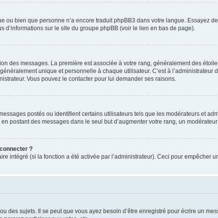
ngue ou bien que personne n’a encore traduit phpBB3 dans votre langue. Essayez de d
us d’informations sur le site du groupe phpBB (voir le lien en bas de page).
ation des messages. La première est associée à votre rang, généralement des étoile
éralement unique et personnelle à chaque utilisateur. C’est à l’administrateur d’ac
inistrateur. Vous pouvez le contacter pour lui demander ses raisons.
essages postés ou identifient certains utilisateurs tels que les modérateurs et admi
ums en postant des messages dans le seul but d’augmenter votre rang, un modérateu
 connecter ?
ire intégré (si la fonction a été activée par l’administrateur). Ceci pour empêcher un
 des sujets. Il se peut que vous ayez besoin d’être enregistré pour écrire un mes