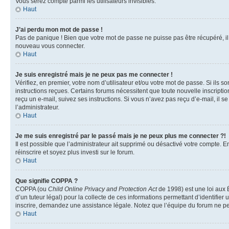
Vous serez compté parmi les utilisateurs invisibles.
Haut
J’ai perdu mon mot de passe !
Pas de panique ! Bien que votre mot de passe ne puisse pas être récupéré, il p
nouveau vous connecter.
Haut
Je suis enregistré mais je ne peux pas me connecter !
Vérifiez, en premier, votre nom d’utilisateur et/ou votre mot de passe. Si ils so
instructions reçues. Certains forums nécessitent que toute nouvelle inscriptio
reçu un e-mail, suivez ses instructions. Si vous n’avez pas reçu d’e-mail, il se
l’administrateur.
Haut
Je me suis enregistré par le passé mais je ne peux plus me connecter ?!
Il est possible que l’administrateur ait supprimé ou désactivé votre compte. En
réinscrire et soyez plus investi sur le forum.
Haut
Que signifie COPPA ?
COPPA (ou
Child Online Privacy and Protection Act
de 1998) est une loi aux É
d’un tuteur légal) pour la collecte de ces informations permettant d’identifie
inscrire, demandez une assistance légale. Notez que l’équipe du forum ne peut
Haut