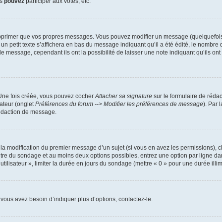
us
pouvez
participer aux votes, etc.
pprimer que vos propres messages. Vous pouvez modifier un message (quelquefois d
it texte s’affichera en bas du message indiquant qu’il a été édité, le nombre de fo
message, cependant ils ont la possibilité de laisser une note indiquant qu’ils ont m
 Une fois créée, vous pouvez cocher
Attacher sa signature
sur le formulaire de réda
ateur (onglet
Préférences du forum --> Modifier les préférences de message
). Par 
rédaction de message.
u la modification du premier message d’un sujet (si vous en avez les permissions), c
titre du sondage et au moins deux options possibles, entrez une option par ligne
utilisateur », limiter la durée en jours du sondage (mettre « 0 » pour une durée illimi
vous avez besoin d’indiquer plus d’options, contactez-le.