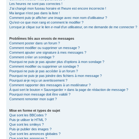
Les heures ne sont pas correctes !
J’ai changé mon fuseau horaire et l’heure est encore incorrecte !
Ma langue n’est pas dans la liste !
Comment puis-je afficher une image avec mon nom d’utilisateur ?
Qu’est-ce que mon rang et comment le modifier ?
Lorsque je clique sur le lien
e-mail
d’un utilisateur, on me demande de me connecter ?
Problèmes liés aux envois de messages
Comment poster dans un forum ?
Comment modifier ou supprimer un message ?
Comment ajouter une signature à mes messages ?
Comment créer un sondage ?
Pourquoi ne puis-je pas ajouter plus d’options à mon sondage ?
Comment modifier ou supprimer un sondage ?
Pourquoi ne puis-je pas accéder à un forum ?
Pourquoi ne puis-je pas joindre des fichiers à mon message ?
Pourquoi ai-je reçu un avertissement ?
Comment rapporter des messages à un modérateur ?
À quoi sert le bouton « Sauvegarder » dans la page de rédaction de message ?
Pourquoi mon message doit être validé ?
Comment remonter mon sujet ?
Mise en forme et types de sujet
Que sont les BBCodes ?
Puis-je utiliser le HTML ?
Que sont les smileys ?
Puis-je publier des images ?
Que sont les annonces globales ?
Que sont les annonces ?