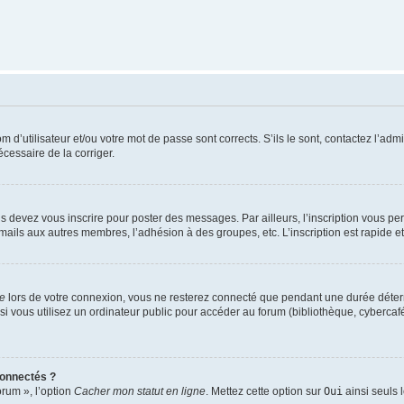
d’utilisateur et/ou votre mot de passe sont corrects. S’ils le sont, contactez l’admi
écessaire de la corriger.
s devez vous inscrire pour poster des messages. Par ailleurs, l’inscription vous p
mails aux autres membres, l’adhésion à des groupes, etc. L’inscription est rapide e
te
lors de votre connexion, vous ne resterez connecté que pendant une durée déterm
vous utilisez un ordinateur public pour accéder au forum (bibliothèque, cybercafé, u
connectés ?
orum », l’option
Cacher mon statut en ligne
. Mettez cette option sur
Oui
ainsi seuls 