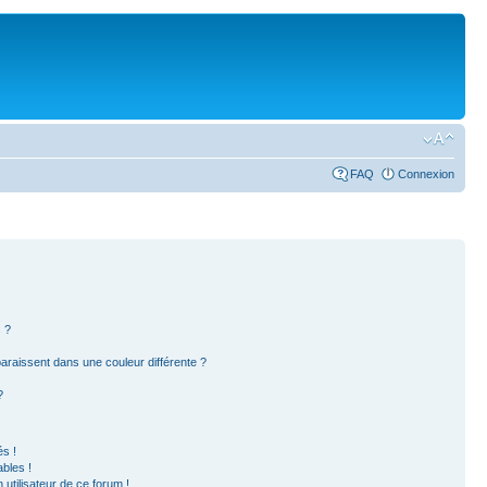
FAQ
Connexion
 ?
paraissent dans une couleur différente ?
?
s !
bles !
 utilisateur de ce forum !