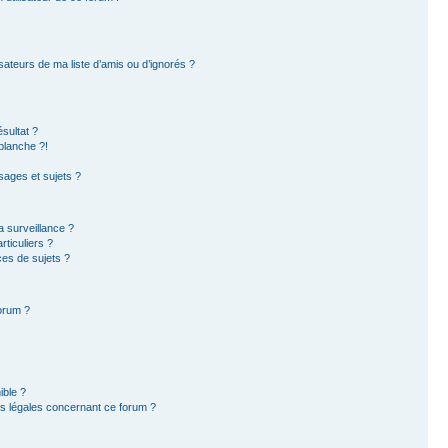
sateurs de ma liste d’amis ou d’ignorés ?
sultat ?
blanche ?!
ages et sujets ?
la surveillance ?
ticuliers ?
es de sujets ?
forum ?
ible ?
ns légales concernant ce forum ?