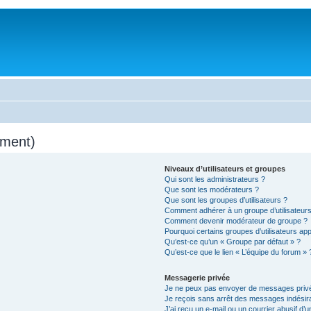
mment)
Niveaux d’utilisateurs et groupes
Qui sont les administrateurs ?
Que sont les modérateurs ?
Que sont les groupes d’utilisateurs ?
Comment adhérer à un groupe d’utilisateurs
Comment devenir modérateur de groupe ?
Pourquoi certains groupes d’utilisateurs ap
Qu’est-ce qu’un « Groupe par défaut » ?
Qu’est-ce que le lien « L’équipe du forum » 
Messagerie privée
Je ne peux pas envoyer de messages privé
Je reçois sans arrêt des messages indésira
J’ai reçu un e-mail ou un courrier abusif d’un