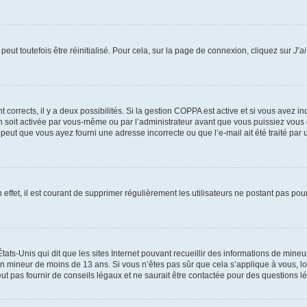
eut toutefois être réinitialisé. Pour cela, sur la page de connexion, cliquez sur
J’a
nt corrects, il y a deux possibilités. Si la gestion COPPA est active et si vous avez i
n soit activée par vous-même ou par l’administrateur avant que vous puissiez vous c
 peut que vous ayez fourni une adresse incorrecte ou que l’e-mail ait été traité par u
 effet, il est courant de supprimer régulièrement les utilisateurs ne postant pas pou
tats-Unis qui dit que les sites Internet pouvant recueillir des informations de mi
r un mineur de moins de 13 ans. Si vous n’êtes pas sûr que cela s’applique à vous, l
 pas fournir de conseils légaux et ne saurait être contactée pour des questions lég