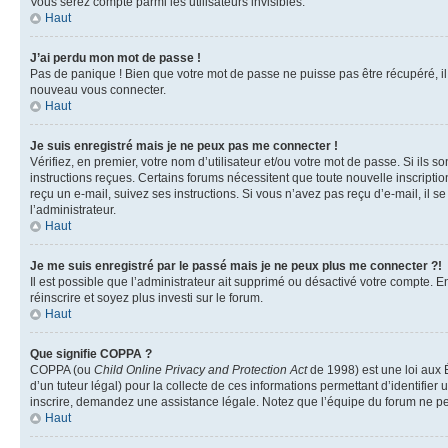
Vous serez compté parmi les utilisateurs invisibles.
Haut
J’ai perdu mon mot de passe !
Pas de panique ! Bien que votre mot de passe ne puisse pas être récupéré, il p
nouveau vous connecter.
Haut
Je suis enregistré mais je ne peux pas me connecter !
Vérifiez, en premier, votre nom d’utilisateur et/ou votre mot de passe. Si ils so
instructions reçues. Certains forums nécessitent que toute nouvelle inscriptio
reçu un e-mail, suivez ses instructions. Si vous n’avez pas reçu d’e-mail, il se
l’administrateur.
Haut
Je me suis enregistré par le passé mais je ne peux plus me connecter ?!
Il est possible que l’administrateur ait supprimé ou désactivé votre compte. En
réinscrire et soyez plus investi sur le forum.
Haut
Que signifie COPPA ?
COPPA (ou
Child Online Privacy and Protection Act
de 1998) est une loi aux É
d’un tuteur légal) pour la collecte de ces informations permettant d’identifie
inscrire, demandez une assistance légale. Notez que l’équipe du forum ne peut
Haut