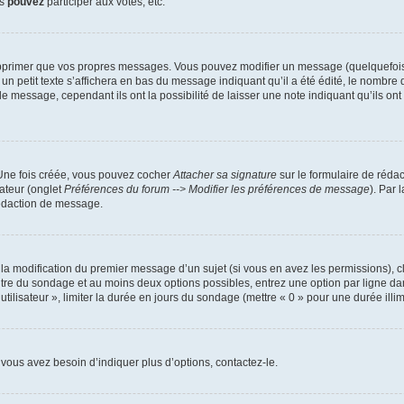
us
pouvez
participer aux votes, etc.
pprimer que vos propres messages. Vous pouvez modifier un message (quelquefois d
it texte s’affichera en bas du message indiquant qu’il a été édité, le nombre de fo
message, cependant ils ont la possibilité de laisser une note indiquant qu’ils ont m
 Une fois créée, vous pouvez cocher
Attacher sa signature
sur le formulaire de réda
ateur (onglet
Préférences du forum --> Modifier les préférences de message
). Par 
rédaction de message.
u la modification du premier message d’un sujet (si vous en avez les permissions), c
titre du sondage et au moins deux options possibles, entrez une option par ligne
utilisateur », limiter la durée en jours du sondage (mettre « 0 » pour une durée illimi
vous avez besoin d’indiquer plus d’options, contactez-le.