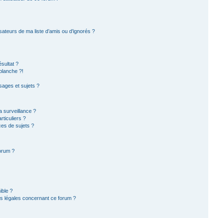
sateurs de ma liste d’amis ou d’ignorés ?
sultat ?
blanche ?!
ages et sujets ?
la surveillance ?
ticuliers ?
es de sujets ?
forum ?
ible ?
ns légales concernant ce forum ?