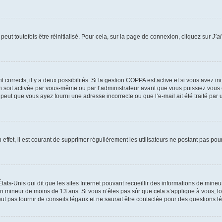
eut toutefois être réinitialisé. Pour cela, sur la page de connexion, cliquez sur
J’a
nt corrects, il y a deux possibilités. Si la gestion COPPA est active et si vous avez i
n soit activée par vous-même ou par l’administrateur avant que vous puissiez vous c
 peut que vous ayez fourni une adresse incorrecte ou que l’e-mail ait été traité par u
 effet, il est courant de supprimer régulièrement les utilisateurs ne postant pas pou
tats-Unis qui dit que les sites Internet pouvant recueillir des informations de mi
r un mineur de moins de 13 ans. Si vous n’êtes pas sûr que cela s’applique à vous, l
 pas fournir de conseils légaux et ne saurait être contactée pour des questions lég