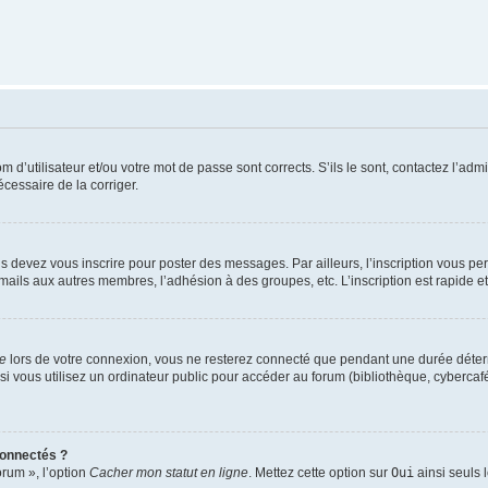
d’utilisateur et/ou votre mot de passe sont corrects. S’ils le sont, contactez l’admi
écessaire de la corriger.
s devez vous inscrire pour poster des messages. Par ailleurs, l’inscription vous p
mails aux autres membres, l’adhésion à des groupes, etc. L’inscription est rapide e
te
lors de votre connexion, vous ne resterez connecté que pendant une durée déterm
vous utilisez un ordinateur public pour accéder au forum (bibliothèque, cybercafé, u
connectés ?
orum », l’option
Cacher mon statut en ligne
. Mettez cette option sur
Oui
ainsi seuls 