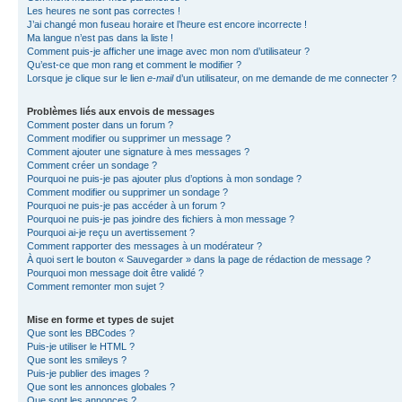
Les heures ne sont pas correctes !
J’ai changé mon fuseau horaire et l’heure est encore incorrecte !
Ma langue n’est pas dans la liste !
Comment puis-je afficher une image avec mon nom d’utilisateur ?
Qu’est-ce que mon rang et comment le modifier ?
Lorsque je clique sur le lien
e-mail
d’un utilisateur, on me demande de me connecter ?
Problèmes liés aux envois de messages
Comment poster dans un forum ?
Comment modifier ou supprimer un message ?
Comment ajouter une signature à mes messages ?
Comment créer un sondage ?
Pourquoi ne puis-je pas ajouter plus d’options à mon sondage ?
Comment modifier ou supprimer un sondage ?
Pourquoi ne puis-je pas accéder à un forum ?
Pourquoi ne puis-je pas joindre des fichiers à mon message ?
Pourquoi ai-je reçu un avertissement ?
Comment rapporter des messages à un modérateur ?
À quoi sert le bouton « Sauvegarder » dans la page de rédaction de message ?
Pourquoi mon message doit être validé ?
Comment remonter mon sujet ?
Mise en forme et types de sujet
Que sont les BBCodes ?
Puis-je utiliser le HTML ?
Que sont les smileys ?
Puis-je publier des images ?
Que sont les annonces globales ?
Que sont les annonces ?