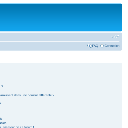
FAQ
Connexion
 ?
paraissent dans une couleur différente ?
?
s !
bles !
 utilisateur de ce forum !