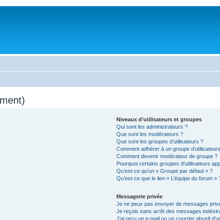
mment)
Niveaux d’utilisateurs et groupes
Qui sont les administrateurs ?
Que sont les modérateurs ?
Que sont les groupes d’utilisateurs ?
Comment adhérer à un groupe d’utilisateurs
Comment devenir modérateur de groupe ?
Pourquoi certains groupes d’utilisateurs ap
Qu’est-ce qu’un « Groupe par défaut » ?
Qu’est-ce que le lien « L’équipe du forum » 
Messagerie privée
Je ne peux pas envoyer de messages privé
Je reçois sans arrêt des messages indésira
J’ai reçu un e-mail ou un courrier abusif d’un