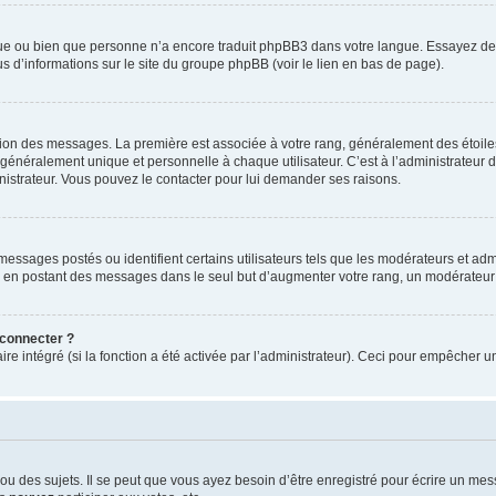
ngue ou bien que personne n’a encore traduit phpBB3 dans votre langue. Essayez de d
us d’informations sur le site du groupe phpBB (voir le lien en bas de page).
ation des messages. La première est associée à votre rang, généralement des étoile
éralement unique et personnelle à chaque utilisateur. C’est à l’administrateur d’ac
inistrateur. Vous pouvez le contacter pour lui demander ses raisons.
essages postés ou identifient certains utilisateurs tels que les modérateurs et admi
ums en postant des messages dans le seul but d’augmenter votre rang, un modérateu
 connecter ?
ire intégré (si la fonction a été activée par l’administrateur). Ceci pour empêcher un
 des sujets. Il se peut que vous ayez besoin d’être enregistré pour écrire un mes