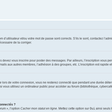
d’utilisateur et/ou votre mot de passe sont corrects. S’ils le sont, contactez l’admi
écessaire de la corriger.
s devez vous inscrire pour poster des messages. Par ailleurs, l’inscription vous p
mails aux autres membres, l’adhésion à des groupes, etc. L’inscription est rapide e
te
lors de votre connexion, vous ne resterez connecté que pendant une durée déterm
vous utilisez un ordinateur public pour accéder au forum (bibliothèque, cybercafé, u
connectés ?
orum », l’option
Cacher mon statut en ligne
. Mettez cette option sur
Oui
ainsi seuls 