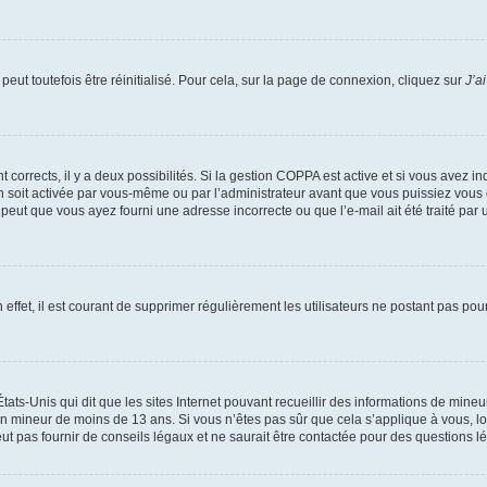
eut toutefois être réinitialisé. Pour cela, sur la page de connexion, cliquez sur
J’a
nt corrects, il y a deux possibilités. Si la gestion COPPA est active et si vous avez i
n soit activée par vous-même ou par l’administrateur avant que vous puissiez vous c
 peut que vous ayez fourni une adresse incorrecte ou que l’e-mail ait été traité par u
 effet, il est courant de supprimer régulièrement les utilisateurs ne postant pas pou
tats-Unis qui dit que les sites Internet pouvant recueillir des informations de mi
r un mineur de moins de 13 ans. Si vous n’êtes pas sûr que cela s’applique à vous, l
 pas fournir de conseils légaux et ne saurait être contactée pour des questions lég