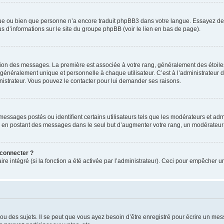
ngue ou bien que personne n’a encore traduit phpBB3 dans votre langue. Essayez de d
us d’informations sur le site du groupe phpBB (voir le lien en bas de page).
ation des messages. La première est associée à votre rang, généralement des étoile
éralement unique et personnelle à chaque utilisateur. C’est à l’administrateur d’ac
inistrateur. Vous pouvez le contacter pour lui demander ses raisons.
essages postés ou identifient certains utilisateurs tels que les modérateurs et admi
ums en postant des messages dans le seul but d’augmenter votre rang, un modérateu
 connecter ?
ire intégré (si la fonction a été activée par l’administrateur). Ceci pour empêcher un
 des sujets. Il se peut que vous ayez besoin d’être enregistré pour écrire un mes