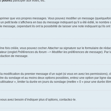
us
pouvez
participer aux votes, etc.
pprimer que vos propres messages. Vous pouvez modifier un message (quelquefois d
it texte s’affichera en bas du message indiquant qu’il a été édité, le nombre de fo
message, cependant ils ont la possibilité de laisser une note indiquant qu’ils ont m
 Une fois créée, vous pouvez cocher
Attacher sa signature
sur le formulaire de réda
ateur (onglet
Préférences du forum --> Modifier les préférences de message
). Par 
rédaction de message.
u la modification du premier message d’un sujet (si vous en avez les permissions), c
titre du sondage et au moins deux options possibles, entrez une option par ligne
utilisateur », limiter la durée en jours du sondage (mettre « 0 » pour une durée illimi
vous avez besoin d’indiquer plus d’options, contactez-le.