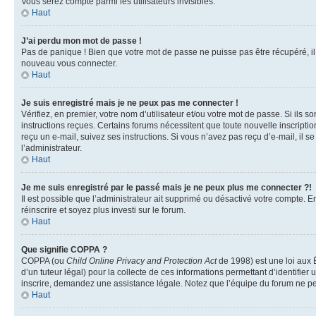
Vous serez compté parmi les utilisateurs invisibles.
Haut
J’ai perdu mon mot de passe !
Pas de panique ! Bien que votre mot de passe ne puisse pas être récupéré, il p
nouveau vous connecter.
Haut
Je suis enregistré mais je ne peux pas me connecter !
Vérifiez, en premier, votre nom d’utilisateur et/ou votre mot de passe. Si ils so
instructions reçues. Certains forums nécessitent que toute nouvelle inscriptio
reçu un e-mail, suivez ses instructions. Si vous n’avez pas reçu d’e-mail, il se
l’administrateur.
Haut
Je me suis enregistré par le passé mais je ne peux plus me connecter ?!
Il est possible que l’administrateur ait supprimé ou désactivé votre compte. En
réinscrire et soyez plus investi sur le forum.
Haut
Que signifie COPPA ?
COPPA (ou
Child Online Privacy and Protection Act
de 1998) est une loi aux É
d’un tuteur légal) pour la collecte de ces informations permettant d’identifie
inscrire, demandez une assistance légale. Notez que l’équipe du forum ne peut
Haut