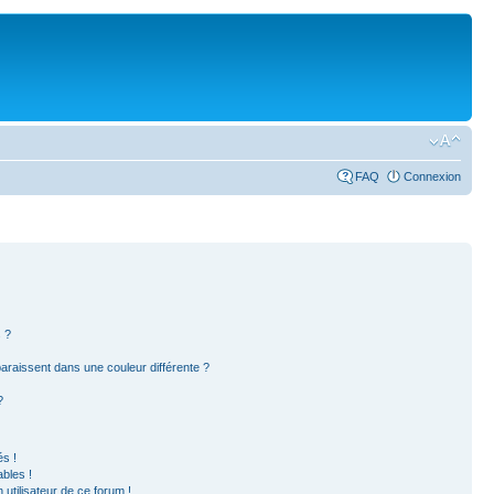
FAQ
Connexion
 ?
paraissent dans une couleur différente ?
?
s !
bles !
 utilisateur de ce forum !