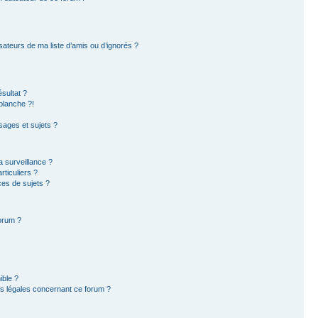
sateurs de ma liste d’amis ou d’ignorés ?
sultat ?
blanche ?!
ages et sujets ?
la surveillance ?
ticuliers ?
es de sujets ?
forum ?
ible ?
ns légales concernant ce forum ?