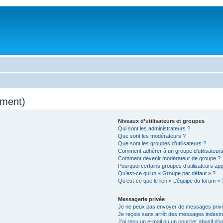
mment)
Niveaux d’utilisateurs et groupes
Qui sont les administrateurs ?
Que sont les modérateurs ?
Que sont les groupes d’utilisateurs ?
Comment adhérer à un groupe d’utilisateurs
Comment devenir modérateur de groupe ?
Pourquoi certains groupes d’utilisateurs ap
Qu’est-ce qu’un « Groupe par défaut » ?
Qu’est-ce que le lien « L’équipe du forum » 
Messagerie privée
Je ne peux pas envoyer de messages privé
Je reçois sans arrêt des messages indésira
J’ai reçu un e-mail ou un courrier abusif d’un