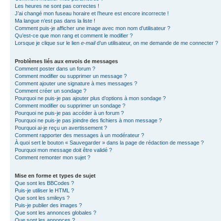
Les heures ne sont pas correctes !
J’ai changé mon fuseau horaire et l’heure est encore incorrecte !
Ma langue n’est pas dans la liste !
Comment puis-je afficher une image avec mon nom d’utilisateur ?
Qu’est-ce que mon rang et comment le modifier ?
Lorsque je clique sur le lien
e-mail
d’un utilisateur, on me demande de me connecter ?
Problèmes liés aux envois de messages
Comment poster dans un forum ?
Comment modifier ou supprimer un message ?
Comment ajouter une signature à mes messages ?
Comment créer un sondage ?
Pourquoi ne puis-je pas ajouter plus d’options à mon sondage ?
Comment modifier ou supprimer un sondage ?
Pourquoi ne puis-je pas accéder à un forum ?
Pourquoi ne puis-je pas joindre des fichiers à mon message ?
Pourquoi ai-je reçu un avertissement ?
Comment rapporter des messages à un modérateur ?
À quoi sert le bouton « Sauvegarder » dans la page de rédaction de message ?
Pourquoi mon message doit être validé ?
Comment remonter mon sujet ?
Mise en forme et types de sujet
Que sont les BBCodes ?
Puis-je utiliser le HTML ?
Que sont les smileys ?
Puis-je publier des images ?
Que sont les annonces globales ?
Que sont les annonces ?