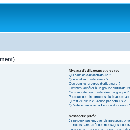
mment)
Niveaux d’utilisateurs et groupes
Qui sont les administrateurs ?
Que sont les modérateurs ?
Que sont les groupes d’utilisateurs ?
Comment adhérer à un groupe d’utilisateurs
Comment devenir modérateur de groupe ?
Pourquoi certains groupes d’utilisateurs ap
Qu’est-ce qu’un « Groupe par défaut » ?
Qu’est-ce que le lien « L’équipe du forum » 
Messagerie privée
Je ne peux pas envoyer de messages privé
Je reçois sans arrêt des messages indésira
J’ai reçu un e-mail ou un courrier abusif d’un