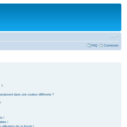
FAQ
Connexion
 ?
paraissent dans une couleur différente ?
?
s !
bles !
 utilisateur de ce forum !