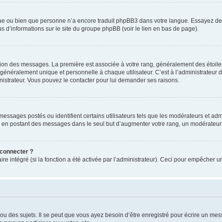
ngue ou bien que personne n’a encore traduit phpBB3 dans votre langue. Essayez de d
us d’informations sur le site du groupe phpBB (voir le lien en bas de page).
ation des messages. La première est associée à votre rang, généralement des étoile
éralement unique et personnelle à chaque utilisateur. C’est à l’administrateur d’ac
inistrateur. Vous pouvez le contacter pour lui demander ses raisons.
essages postés ou identifient certains utilisateurs tels que les modérateurs et admi
ums en postant des messages dans le seul but d’augmenter votre rang, un modérateu
 connecter ?
ire intégré (si la fonction a été activée par l’administrateur). Ceci pour empêcher un
 des sujets. Il se peut que vous ayez besoin d’être enregistré pour écrire un mes