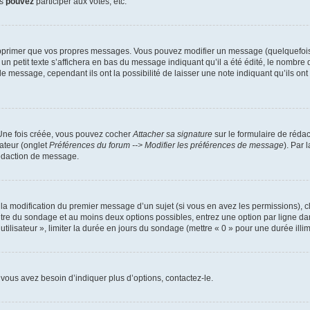
us
pouvez
participer aux votes, etc.
pprimer que vos propres messages. Vous pouvez modifier un message (quelquefois d
it texte s’affichera en bas du message indiquant qu’il a été édité, le nombre de fo
message, cependant ils ont la possibilité de laisser une note indiquant qu’ils ont m
 Une fois créée, vous pouvez cocher
Attacher sa signature
sur le formulaire de réda
ateur (onglet
Préférences du forum --> Modifier les préférences de message
). Par 
rédaction de message.
u la modification du premier message d’un sujet (si vous en avez les permissions), c
titre du sondage et au moins deux options possibles, entrez une option par ligne
utilisateur », limiter la durée en jours du sondage (mettre « 0 » pour une durée illimi
vous avez besoin d’indiquer plus d’options, contactez-le.