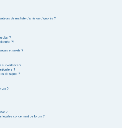
sateurs de ma liste d’amis ou d’ignorés ?
sultat ?
blanche ?!
ages et sujets ?
la surveillance ?
ticuliers ?
es de sujets ?
forum ?
ible ?
ns légales concernant ce forum ?