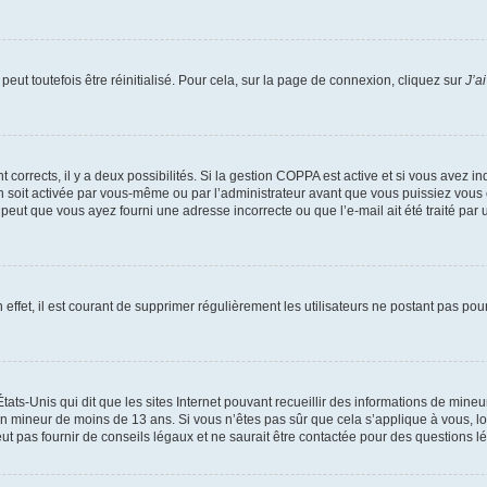
eut toutefois être réinitialisé. Pour cela, sur la page de connexion, cliquez sur
J’a
nt corrects, il y a deux possibilités. Si la gestion COPPA est active et si vous avez i
n soit activée par vous-même ou par l’administrateur avant que vous puissiez vous c
 peut que vous ayez fourni une adresse incorrecte ou que l’e-mail ait été traité par u
 effet, il est courant de supprimer régulièrement les utilisateurs ne postant pas pou
tats-Unis qui dit que les sites Internet pouvant recueillir des informations de mi
r un mineur de moins de 13 ans. Si vous n’êtes pas sûr que cela s’applique à vous, l
 pas fournir de conseils légaux et ne saurait être contactée pour des questions lég