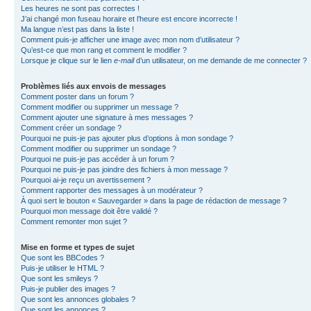
Les heures ne sont pas correctes !
J’ai changé mon fuseau horaire et l’heure est encore incorrecte !
Ma langue n’est pas dans la liste !
Comment puis-je afficher une image avec mon nom d’utilisateur ?
Qu’est-ce que mon rang et comment le modifier ?
Lorsque je clique sur le lien
e-mail
d’un utilisateur, on me demande de me connecter ?
Problèmes liés aux envois de messages
Comment poster dans un forum ?
Comment modifier ou supprimer un message ?
Comment ajouter une signature à mes messages ?
Comment créer un sondage ?
Pourquoi ne puis-je pas ajouter plus d’options à mon sondage ?
Comment modifier ou supprimer un sondage ?
Pourquoi ne puis-je pas accéder à un forum ?
Pourquoi ne puis-je pas joindre des fichiers à mon message ?
Pourquoi ai-je reçu un avertissement ?
Comment rapporter des messages à un modérateur ?
À quoi sert le bouton « Sauvegarder » dans la page de rédaction de message ?
Pourquoi mon message doit être validé ?
Comment remonter mon sujet ?
Mise en forme et types de sujet
Que sont les BBCodes ?
Puis-je utiliser le HTML ?
Que sont les smileys ?
Puis-je publier des images ?
Que sont les annonces globales ?
Que sont les annonces ?