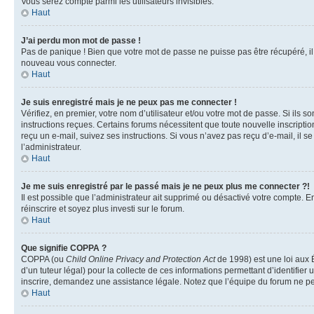
Vous serez compté parmi les utilisateurs invisibles.
Haut
J’ai perdu mon mot de passe !
Pas de panique ! Bien que votre mot de passe ne puisse pas être récupéré, il p
nouveau vous connecter.
Haut
Je suis enregistré mais je ne peux pas me connecter !
Vérifiez, en premier, votre nom d’utilisateur et/ou votre mot de passe. Si ils so
instructions reçues. Certains forums nécessitent que toute nouvelle inscriptio
reçu un e-mail, suivez ses instructions. Si vous n’avez pas reçu d’e-mail, il se
l’administrateur.
Haut
Je me suis enregistré par le passé mais je ne peux plus me connecter ?!
Il est possible que l’administrateur ait supprimé ou désactivé votre compte. En
réinscrire et soyez plus investi sur le forum.
Haut
Que signifie COPPA ?
COPPA (ou
Child Online Privacy and Protection Act
de 1998) est une loi aux É
d’un tuteur légal) pour la collecte de ces informations permettant d’identifie
inscrire, demandez une assistance légale. Notez que l’équipe du forum ne peut
Haut