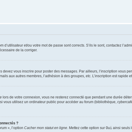
d’utilisateur et/ou votre mot de passe sont corrects. S’ils le sont, contactez l’admi
écessaire de la corriger.
s devez vous inscrire pour poster des messages. Par ailleurs, l’inscription vous p
mails aux autres membres, l’adhésion à des groupes, etc. L’inscription est rapide e
te
lors de votre connexion, vous ne resterez connecté que pendant une durée déterm
vous utilisez un ordinateur public pour accéder au forum (bibliothèque, cybercafé, u
connectés ?
orum », l’option
Cacher mon statut en ligne
. Mettez cette option sur
Oui
ainsi seuls 