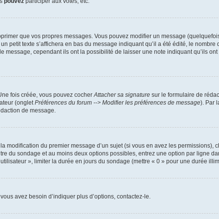
us
pouvez
participer aux votes, etc.
pprimer que vos propres messages. Vous pouvez modifier un message (quelquefois d
it texte s’affichera en bas du message indiquant qu’il a été édité, le nombre de fo
message, cependant ils ont la possibilité de laisser une note indiquant qu’ils ont m
 Une fois créée, vous pouvez cocher
Attacher sa signature
sur le formulaire de réda
ateur (onglet
Préférences du forum --> Modifier les préférences de message
). Par 
rédaction de message.
u la modification du premier message d’un sujet (si vous en avez les permissions), c
titre du sondage et au moins deux options possibles, entrez une option par ligne
utilisateur », limiter la durée en jours du sondage (mettre « 0 » pour une durée illimi
vous avez besoin d’indiquer plus d’options, contactez-le.