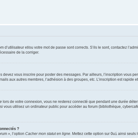
d’utilisateur et/ou votre mot de passe sont corrects. S’ils le sont, contactez l’admi
écessaire de la corriger.
s devez vous inscrire pour poster des messages. Par ailleurs, l’inscription vous p
mails aux autres membres, l’adhésion à des groupes, etc. L’inscription est rapide e
te
lors de votre connexion, vous ne resterez connecté que pendant une durée déterm
vous utilisez un ordinateur public pour accéder au forum (bibliothèque, cybercafé, u
connectés ?
orum », l’option
Cacher mon statut en ligne
. Mettez cette option sur
Oui
ainsi seuls 