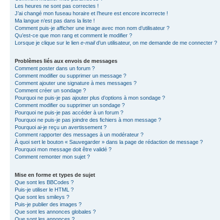
Les heures ne sont pas correctes !
J’ai changé mon fuseau horaire et l’heure est encore incorrecte !
Ma langue n’est pas dans la liste !
Comment puis-je afficher une image avec mon nom d’utilisateur ?
Qu’est-ce que mon rang et comment le modifier ?
Lorsque je clique sur le lien
e-mail
d’un utilisateur, on me demande de me connecter ?
Problèmes liés aux envois de messages
Comment poster dans un forum ?
Comment modifier ou supprimer un message ?
Comment ajouter une signature à mes messages ?
Comment créer un sondage ?
Pourquoi ne puis-je pas ajouter plus d’options à mon sondage ?
Comment modifier ou supprimer un sondage ?
Pourquoi ne puis-je pas accéder à un forum ?
Pourquoi ne puis-je pas joindre des fichiers à mon message ?
Pourquoi ai-je reçu un avertissement ?
Comment rapporter des messages à un modérateur ?
À quoi sert le bouton « Sauvegarder » dans la page de rédaction de message ?
Pourquoi mon message doit être validé ?
Comment remonter mon sujet ?
Mise en forme et types de sujet
Que sont les BBCodes ?
Puis-je utiliser le HTML ?
Que sont les smileys ?
Puis-je publier des images ?
Que sont les annonces globales ?
Que sont les annonces ?