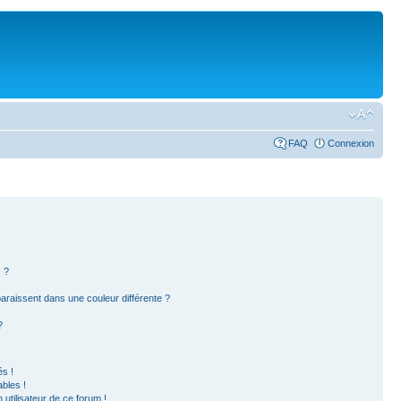
FAQ
Connexion
 ?
paraissent dans une couleur différente ?
?
s !
bles !
 utilisateur de ce forum !