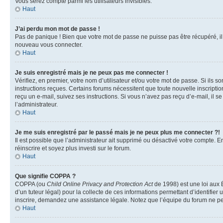
Vous serez compté parmi les utilisateurs invisibles.
Haut
J’ai perdu mon mot de passe !
Pas de panique ! Bien que votre mot de passe ne puisse pas être récupéré, il p
nouveau vous connecter.
Haut
Je suis enregistré mais je ne peux pas me connecter !
Vérifiez, en premier, votre nom d’utilisateur et/ou votre mot de passe. Si ils so
instructions reçues. Certains forums nécessitent que toute nouvelle inscriptio
reçu un e-mail, suivez ses instructions. Si vous n’avez pas reçu d’e-mail, il se
l’administrateur.
Haut
Je me suis enregistré par le passé mais je ne peux plus me connecter ?!
Il est possible que l’administrateur ait supprimé ou désactivé votre compte. En
réinscrire et soyez plus investi sur le forum.
Haut
Que signifie COPPA ?
COPPA (ou
Child Online Privacy and Protection Act
de 1998) est une loi aux É
d’un tuteur légal) pour la collecte de ces informations permettant d’identifie
inscrire, demandez une assistance légale. Notez que l’équipe du forum ne peut
Haut