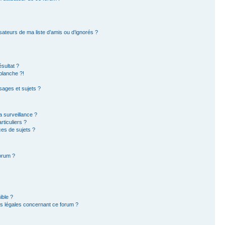
sateurs de ma liste d’amis ou d’ignorés ?
sultat ?
blanche ?!
ages et sujets ?
la surveillance ?
ticuliers ?
es de sujets ?
forum ?
ible ?
ns légales concernant ce forum ?