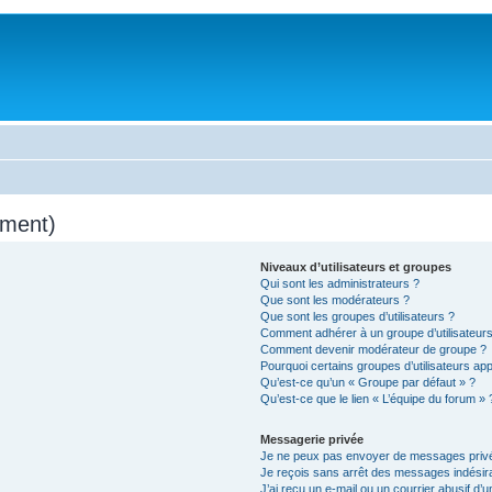
mment)
Niveaux d’utilisateurs et groupes
Qui sont les administrateurs ?
Que sont les modérateurs ?
Que sont les groupes d’utilisateurs ?
Comment adhérer à un groupe d’utilisateurs
Comment devenir modérateur de groupe ?
Pourquoi certains groupes d’utilisateurs ap
Qu’est-ce qu’un « Groupe par défaut » ?
Qu’est-ce que le lien « L’équipe du forum » 
Messagerie privée
Je ne peux pas envoyer de messages privé
Je reçois sans arrêt des messages indésira
J’ai reçu un e-mail ou un courrier abusif d’un