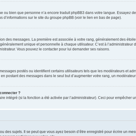
ngue ou bien que personne n’a encore traduit phpBB3 dans votre langue. Essayez de d
us d’informations sur le site du groupe phpBB (voir le lien en bas de page).
ation des messages. La première est associée à votre rang, généralement des étoile
éralement unique et personnelle à chaque utilisateur. C’est à l’administrateur d’ac
inistrateur. Vous pouvez le contacter pour lui demander ses raisons.
essages postés ou identifient certains utilisateurs tels que les modérateurs et admi
ums en postant des messages dans le seul but d’augmenter votre rang, un modérateu
 connecter ?
ire intégré (si la fonction a été activée par l’administrateur). Ceci pour empêcher un
 des sujets. Il se peut que vous ayez besoin d’être enregistré pour écrire un mes