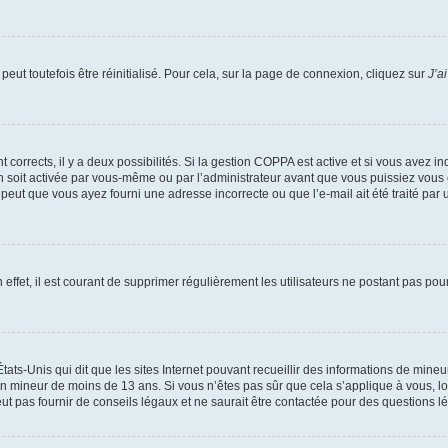
eut toutefois être réinitialisé. Pour cela, sur la page de connexion, cliquez sur
J’a
nt corrects, il y a deux possibilités. Si la gestion COPPA est active et si vous avez i
n soit activée par vous-même ou par l’administrateur avant que vous puissiez vous c
 peut que vous ayez fourni une adresse incorrecte ou que l’e-mail ait été traité par u
 effet, il est courant de supprimer régulièrement les utilisateurs ne postant pas pou
tats-Unis qui dit que les sites Internet pouvant recueillir des informations de mi
r un mineur de moins de 13 ans. Si vous n’êtes pas sûr que cela s’applique à vous, l
 pas fournir de conseils légaux et ne saurait être contactée pour des questions lég