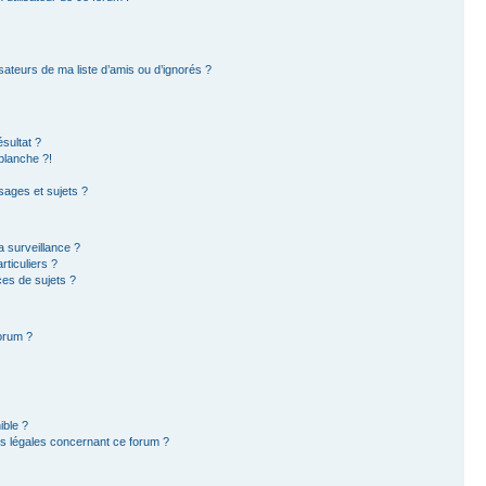
sateurs de ma liste d’amis ou d’ignorés ?
sultat ?
blanche ?!
ages et sujets ?
la surveillance ?
ticuliers ?
es de sujets ?
forum ?
ible ?
ns légales concernant ce forum ?