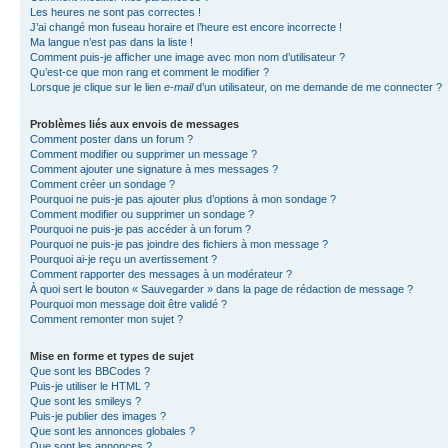
Les heures ne sont pas correctes !
J’ai changé mon fuseau horaire et l’heure est encore incorrecte !
Ma langue n’est pas dans la liste !
Comment puis-je afficher une image avec mon nom d’utilisateur ?
Qu’est-ce que mon rang et comment le modifier ?
Lorsque je clique sur le lien
e-mail
d’un utilisateur, on me demande de me connecter ?
Problèmes liés aux envois de messages
Comment poster dans un forum ?
Comment modifier ou supprimer un message ?
Comment ajouter une signature à mes messages ?
Comment créer un sondage ?
Pourquoi ne puis-je pas ajouter plus d’options à mon sondage ?
Comment modifier ou supprimer un sondage ?
Pourquoi ne puis-je pas accéder à un forum ?
Pourquoi ne puis-je pas joindre des fichiers à mon message ?
Pourquoi ai-je reçu un avertissement ?
Comment rapporter des messages à un modérateur ?
À quoi sert le bouton « Sauvegarder » dans la page de rédaction de message ?
Pourquoi mon message doit être validé ?
Comment remonter mon sujet ?
Mise en forme et types de sujet
Que sont les BBCodes ?
Puis-je utiliser le HTML ?
Que sont les smileys ?
Puis-je publier des images ?
Que sont les annonces globales ?
Que sont les annonces ?