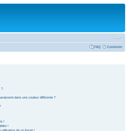
FAQ
Connexion
 ?
paraissent dans une couleur différente ?
?
s !
bles !
 utilisateur de ce forum !