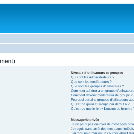
mment)
Niveaux d’utilisateurs et groupes
Qui sont les administrateurs ?
Que sont les modérateurs ?
Que sont les groupes d’utilisateurs ?
Comment adhérer à un groupe d’utilisateurs
Comment devenir modérateur de groupe ?
Pourquoi certains groupes d’utilisateurs ap
Qu’est-ce qu’un « Groupe par défaut » ?
Qu’est-ce que le lien « L’équipe du forum » 
Messagerie privée
Je ne peux pas envoyer de messages privé
Je reçois sans arrêt des messages indésira
J’ai reçu un e-mail ou un courrier abusif d’un