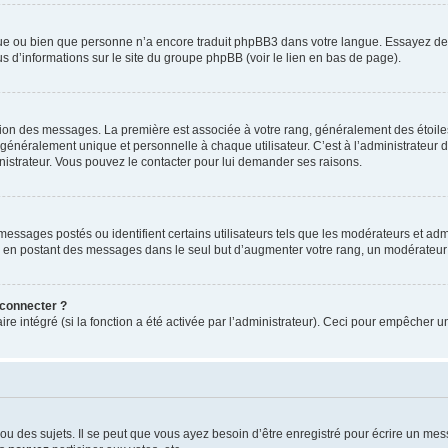
ngue ou bien que personne n’a encore traduit phpBB3 dans votre langue. Essayez de d
us d’informations sur le site du groupe phpBB (voir le lien en bas de page).
ation des messages. La première est associée à votre rang, généralement des étoile
éralement unique et personnelle à chaque utilisateur. C’est à l’administrateur d’ac
inistrateur. Vous pouvez le contacter pour lui demander ses raisons.
essages postés ou identifient certains utilisateurs tels que les modérateurs et admi
ums en postant des messages dans le seul but d’augmenter votre rang, un modérateu
 connecter ?
ire intégré (si la fonction a été activée par l’administrateur). Ceci pour empêcher un
 des sujets. Il se peut que vous ayez besoin d’être enregistré pour écrire un mes