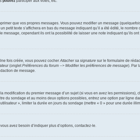
us
pouvez
participer aux votes, etc.
pprimer que vos propres messages. Vous pouvez modifier un message (quelquefois d
it texte s’affichera en bas du message indiquant qu’il a été édité, le nombre de fo
message, cependant ils ont la possibilité de laisser une note indiquant qu’ils ont m
 Une fois créée, vous pouvez cocher
Attacher sa signature
sur le formulaire de réda
ateur (onglet
Préférences du forum --> Modifier les préférences de message
). Par 
rédaction de message.
u la modification du premier message d’un sujet (si vous en avez les permissions), c
titre du sondage et au moins deux options possibles, entrez une option par ligne
utilisateur », limiter la durée en jours du sondage (mettre « 0 » pour une durée illimi
vous avez besoin d’indiquer plus d’options, contactez-le.