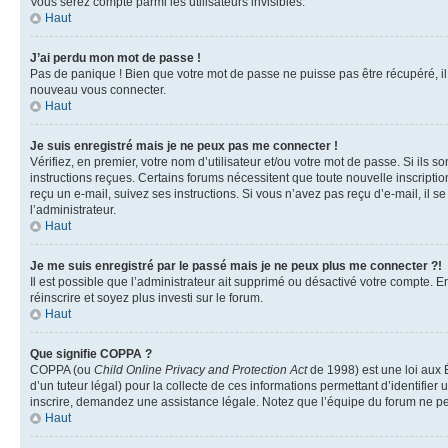
Vous serez compté parmi les utilisateurs invisibles.
Haut
J’ai perdu mon mot de passe !
Pas de panique ! Bien que votre mot de passe ne puisse pas être récupéré, il p
nouveau vous connecter.
Haut
Je suis enregistré mais je ne peux pas me connecter !
Vérifiez, en premier, votre nom d’utilisateur et/ou votre mot de passe. Si ils so
instructions reçues. Certains forums nécessitent que toute nouvelle inscriptio
reçu un e-mail, suivez ses instructions. Si vous n’avez pas reçu d’e-mail, il se
l’administrateur.
Haut
Je me suis enregistré par le passé mais je ne peux plus me connecter ?!
Il est possible que l’administrateur ait supprimé ou désactivé votre compte. En
réinscrire et soyez plus investi sur le forum.
Haut
Que signifie COPPA ?
COPPA (ou
Child Online Privacy and Protection Act
de 1998) est une loi aux É
d’un tuteur légal) pour la collecte de ces informations permettant d’identifie
inscrire, demandez une assistance légale. Notez que l’équipe du forum ne peut
Haut