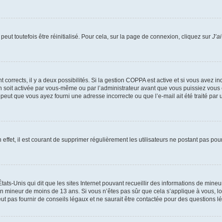
eut toutefois être réinitialisé. Pour cela, sur la page de connexion, cliquez sur
J’a
nt corrects, il y a deux possibilités. Si la gestion COPPA est active et si vous avez i
n soit activée par vous-même ou par l’administrateur avant que vous puissiez vous c
 peut que vous ayez fourni une adresse incorrecte ou que l’e-mail ait été traité par u
 effet, il est courant de supprimer régulièrement les utilisateurs ne postant pas pou
tats-Unis qui dit que les sites Internet pouvant recueillir des informations de mi
r un mineur de moins de 13 ans. Si vous n’êtes pas sûr que cela s’applique à vous, l
 pas fournir de conseils légaux et ne saurait être contactée pour des questions lég