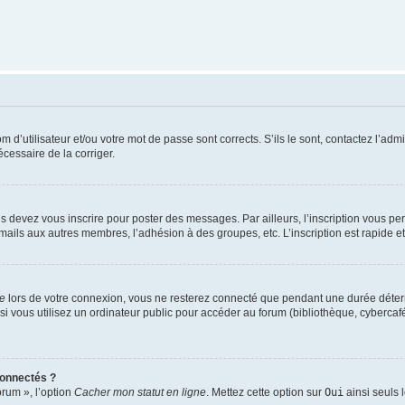
d’utilisateur et/ou votre mot de passe sont corrects. S’ils le sont, contactez l’admi
écessaire de la corriger.
s devez vous inscrire pour poster des messages. Par ailleurs, l’inscription vous p
mails aux autres membres, l’adhésion à des groupes, etc. L’inscription est rapide e
te
lors de votre connexion, vous ne resterez connecté que pendant une durée déterm
vous utilisez un ordinateur public pour accéder au forum (bibliothèque, cybercafé, u
connectés ?
orum », l’option
Cacher mon statut en ligne
. Mettez cette option sur
Oui
ainsi seuls 