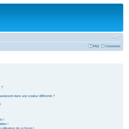
FAQ
Connexion
 ?
paraissent dans une couleur différente ?
?
s !
bles !
 utilisateur de ce forum !