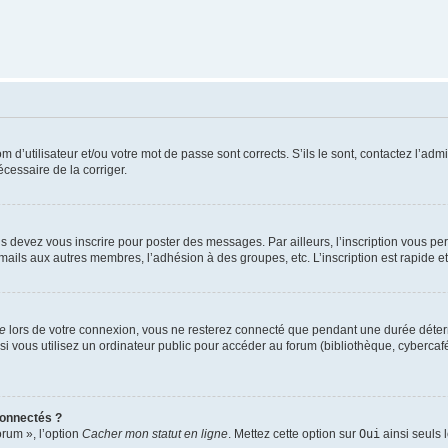
d’utilisateur et/ou votre mot de passe sont corrects. S’ils le sont, contactez l’admi
écessaire de la corriger.
s devez vous inscrire pour poster des messages. Par ailleurs, l’inscription vous p
mails aux autres membres, l’adhésion à des groupes, etc. L’inscription est rapide e
te
lors de votre connexion, vous ne resterez connecté que pendant une durée déterm
vous utilisez un ordinateur public pour accéder au forum (bibliothèque, cybercafé, u
connectés ?
orum », l’option
Cacher mon statut en ligne
. Mettez cette option sur
Oui
ainsi seuls 