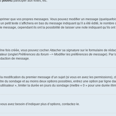
us
pouvez
participer aux votes, etc.
pprimer que vos propres messages. Vous pouvez modifier un message (quelquefois d
it texte s’affichera en bas du message indiquant qu’il a été édité, le nombre de fo
message, cependant ils ont la possibilité de laisser une note indiquant qu’ils ont m
 Une fois créée, vous pouvez cocher
Attacher sa signature
sur le formulaire de réda
ateur (onglet
Préférences du forum --> Modifier les préférences de message
). Par 
rédaction de message.
u la modification du premier message d’un sujet (si vous en avez les permissions), c
titre du sondage et au moins deux options possibles, entrez une option par ligne
utilisateur », limiter la durée en jours du sondage (mettre « 0 » pour une durée illimi
vous avez besoin d’indiquer plus d’options, contactez-le.