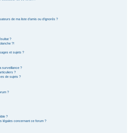
sateurs de ma liste d’amis ou d’ignorés ?
sultat ?
blanche ?!
ages et sujets ?
la surveillance ?
ticuliers ?
es de sujets ?
forum ?
ible ?
ns légales concernant ce forum ?