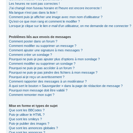
Les heures ne sont pas correctes !
J’ai changé mon fuseau horaire et l’heure est encore incorrecte !
Ma langue n’est pas dans la liste !
Comment puis-je afficher une image avec mon nom d’utilisateur ?
Qu’est-ce que mon rang et comment le modifier ?
Lorsque je clique sur le lien
e-mail
d’un utilisateur, on me demande de me connecter ?
Problèmes liés aux envois de messages
Comment poster dans un forum ?
Comment modifier ou supprimer un message ?
Comment ajouter une signature à mes messages ?
Comment créer un sondage ?
Pourquoi ne puis-je pas ajouter plus d’options à mon sondage ?
Comment modifier ou supprimer un sondage ?
Pourquoi ne puis-je pas accéder à un forum ?
Pourquoi ne puis-je pas joindre des fichiers à mon message ?
Pourquoi ai-je reçu un avertissement ?
Comment rapporter des messages à un modérateur ?
À quoi sert le bouton « Sauvegarder » dans la page de rédaction de message ?
Pourquoi mon message doit être validé ?
Comment remonter mon sujet ?
Mise en forme et types de sujet
Que sont les BBCodes ?
Puis-je utiliser le HTML ?
Que sont les smileys ?
Puis-je publier des images ?
Que sont les annonces globales ?
Que sont les annonces ?