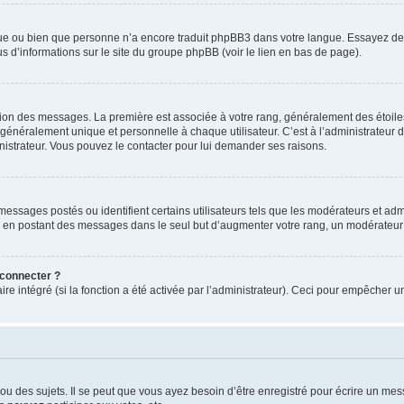
ngue ou bien que personne n’a encore traduit phpBB3 dans votre langue. Essayez de d
us d’informations sur le site du groupe phpBB (voir le lien en bas de page).
ation des messages. La première est associée à votre rang, généralement des étoile
éralement unique et personnelle à chaque utilisateur. C’est à l’administrateur d’ac
inistrateur. Vous pouvez le contacter pour lui demander ses raisons.
essages postés ou identifient certains utilisateurs tels que les modérateurs et admi
ums en postant des messages dans le seul but d’augmenter votre rang, un modérateu
 connecter ?
ire intégré (si la fonction a été activée par l’administrateur). Ceci pour empêcher un
 des sujets. Il se peut que vous ayez besoin d’être enregistré pour écrire un mes