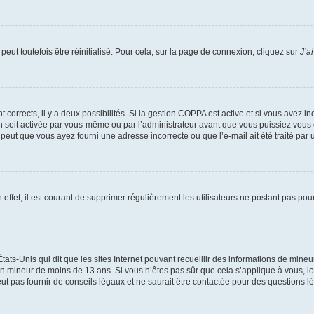
eut toutefois être réinitialisé. Pour cela, sur la page de connexion, cliquez sur
J’a
nt corrects, il y a deux possibilités. Si la gestion COPPA est active et si vous avez i
n soit activée par vous-même ou par l’administrateur avant que vous puissiez vous c
 peut que vous ayez fourni une adresse incorrecte ou que l’e-mail ait été traité par u
 effet, il est courant de supprimer régulièrement les utilisateurs ne postant pas pou
tats-Unis qui dit que les sites Internet pouvant recueillir des informations de mi
r un mineur de moins de 13 ans. Si vous n’êtes pas sûr que cela s’applique à vous, l
 pas fournir de conseils légaux et ne saurait être contactée pour des questions lég