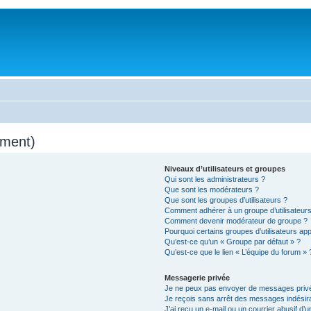
mment)
Niveaux d’utilisateurs et groupes
Qui sont les administrateurs ?
Que sont les modérateurs ?
Que sont les groupes d’utilisateurs ?
Comment adhérer à un groupe d’utilisateurs
Comment devenir modérateur de groupe ?
Pourquoi certains groupes d’utilisateurs ap
Qu’est-ce qu’un « Groupe par défaut » ?
Qu’est-ce que le lien « L’équipe du forum » 
Messagerie privée
Je ne peux pas envoyer de messages privé
Je reçois sans arrêt des messages indésira
J’ai reçu un e-mail ou un courrier abusif d’un