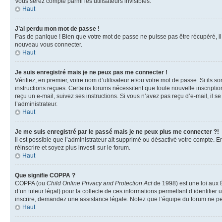
Vous serez compté parmi les utilisateurs invisibles.
Haut
J’ai perdu mon mot de passe !
Pas de panique ! Bien que votre mot de passe ne puisse pas être récupéré, il p
nouveau vous connecter.
Haut
Je suis enregistré mais je ne peux pas me connecter !
Vérifiez, en premier, votre nom d’utilisateur et/ou votre mot de passe. Si ils so
instructions reçues. Certains forums nécessitent que toute nouvelle inscriptio
reçu un e-mail, suivez ses instructions. Si vous n’avez pas reçu d’e-mail, il se
l’administrateur.
Haut
Je me suis enregistré par le passé mais je ne peux plus me connecter ?!
Il est possible que l’administrateur ait supprimé ou désactivé votre compte. En
réinscrire et soyez plus investi sur le forum.
Haut
Que signifie COPPA ?
COPPA (ou
Child Online Privacy and Protection Act
de 1998) est une loi aux É
d’un tuteur légal) pour la collecte de ces informations permettant d’identifie
inscrire, demandez une assistance légale. Notez que l’équipe du forum ne peut
Haut